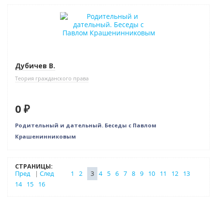
Нет в наличии
Дубичев В.
Теория гражданского права
0 ₽
Родительный и дательный. Беседы с Павлом
Крашенинниковым
СТРАНИЦЫ:
Пред
|
След
1
2
3
4
5
6
7
8
9
10
11
12
13
14
15
16