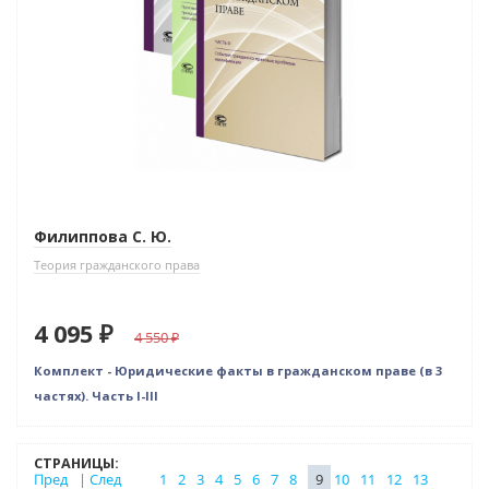
Филиппова С. Ю.
Теория гражданского права
4 095 ₽
4 550
Комплект - Юридические факты в гражданском праве (в 3
частях). Часть I-III
СТРАНИЦЫ:
Пред
|
След
1
2
3
4
5
6
7
8
9
10
11
12
13