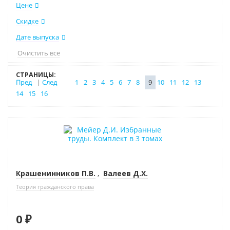
Цене
Скидке
Дате выпуска
Очистить все
СТРАНИЦЫ:
Пред
|
След
1
2
3
4
5
6
7
8
9
10
11
12
13
14
15
16
Новинка
Нет в наличии
Крашенинников П.В.
,
Валеев Д.Х.
Теория гражданского права
0 ₽