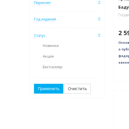
Переплет
Баду
Госуда
Год издания
2 5
Статус
Основ
Новинки
о пуб
феде
Акции
закон
Бестселлер
Очистить