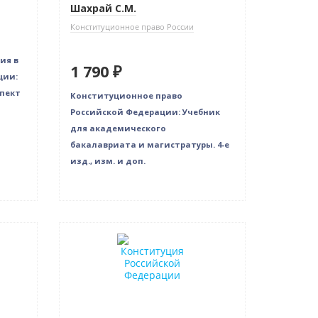
Шахрай С.М.
Конституционное право России
ия в
1 790 ₽
ции:
пект
Конституционное право
Российской Федерации: Учебник
для академического
бакалавриата и магистратуры. 4-е
изд., изм. и доп.
Новинка