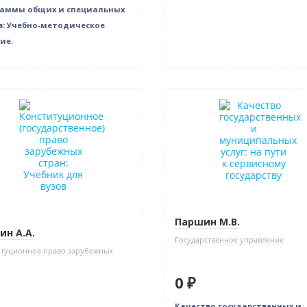
раммы общих и специальных
в: Учебно-методическое
ие.
в наличии
Нет в наличии
Паршин М.В.
н А.А.
Государственное управление
итуционное право зарубежных
0 ₽
Качество государственных и