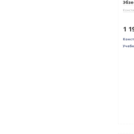
Эбзе
Консти
1 1
Конст
Учебн