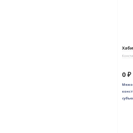
Хаби
Консти
0 ₽
Межо
конст
субъе