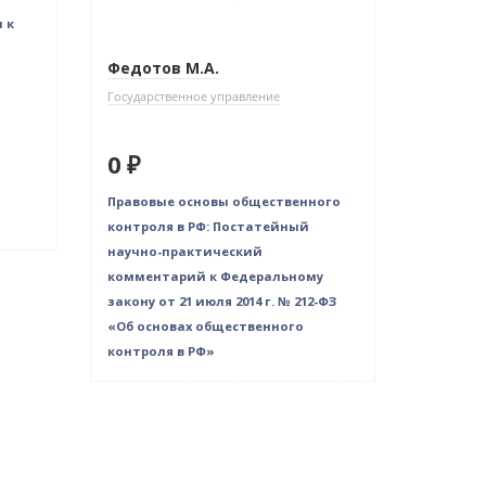
 к
Федотов М.А.
Государственное управление
0 ₽
Правовые основы общественного
контроля в РФ: Постатейный
научно-практический
комментарий к Федеральному
закону от 21 июля 2014 г. № 212-ФЗ
«Об основах общественного
контроля в РФ»