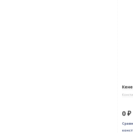
Нет 
Кене
Консти
0 ₽
Срав
конст