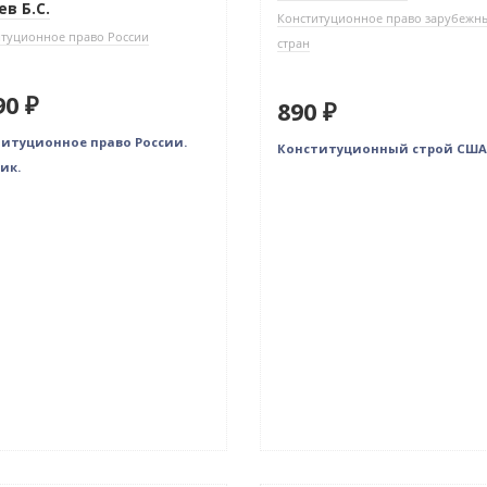
ев Б.С.
Конституционное право зарубежн
туционное право России
стран
90 ₽
890 ₽
итуционное право России.
Конституционный строй США
ик.