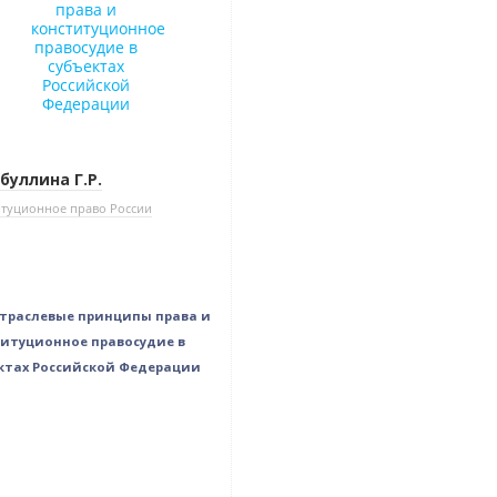
буллина Г.Р.
туционное право России
траслевые принципы права и
итуционное правосудие в
ктах Российской Федерации