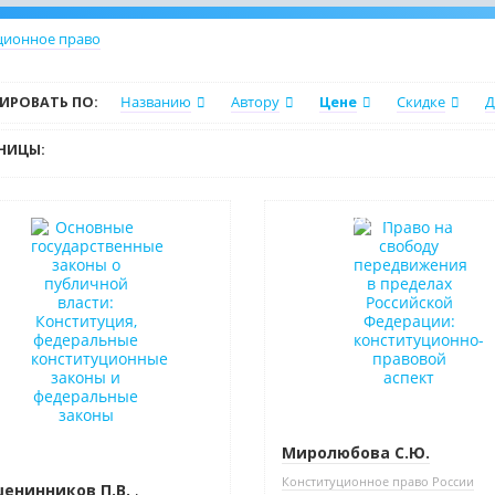
ционное право
ИРОВАТЬ ПО:
Названию
Автору
Цене
Скидке
Д
НИЦЫ:
нка
Индивидуальный подход
Миролюбова С.Ю.
Конституционное право России
енинников П.В.
,