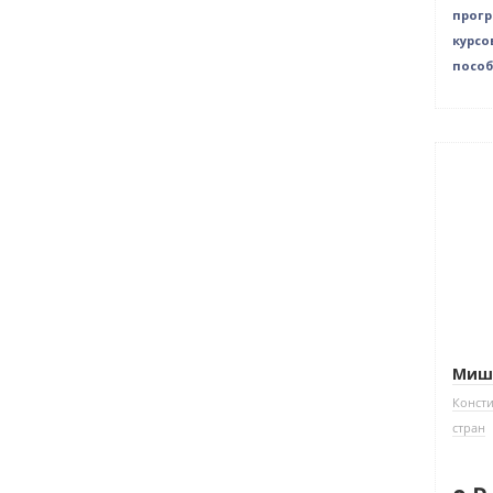
прог
курсо
пособ
Нет 
Миши
Конст
стран