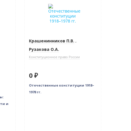
Нет в наличии
Крашенинников П.В.
,
Рузакова О.А.
Конституционное право России
0 ₽
Отечественные конституции 1918–
1978 гг.
ы:
ти и