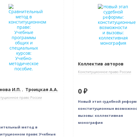
в наличии
Новинка
Нет в наличии
Коллектив авторов
Конституционное право России
нова И.П.
,
Троицкая А.А.
0 ₽
туционное право России
Новый этап судебной реформ
конституционные возможнос
вызовы: коллективная
монография
нительный метод в
итуционном праве: Учебные