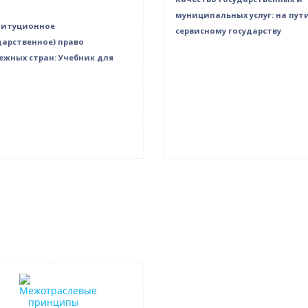
муниципальных услуг: на пути
титуционное
сервисному государству
дарственное) право
ежных стран: Учебник для
в наличии