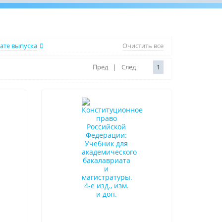
ате выпуска
Очистить все
Пред
|
След
1