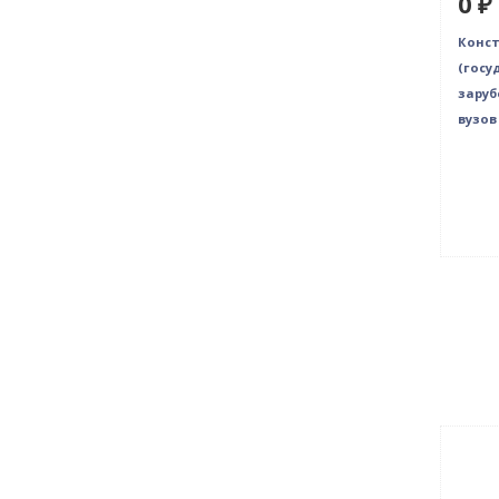
0 ₽
Конс
(госу
заруб
вузов
Нет 