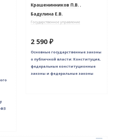
Крашенинников П.В.
,
Бадулина Е.В.
Государственное управление
2 590 ₽
Основные государственные законы
о публичной власти: Конституция,
федеральные конституционные
законы и федеральные законы
ого
у
-ФЗ