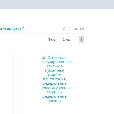
ате выпуска
Очистить все
Пред
|
След
1
Новинка