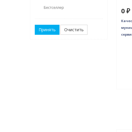
Бестселлер
0 ₽
Качес
муниц
Очистить
серви