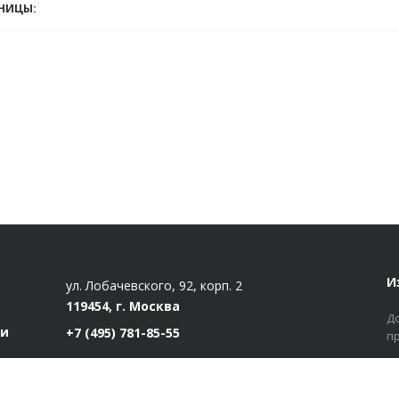
НИЦЫ:
И
ул. Лобачевского, 92, корп. 2
119454, г. Москва
Д
ти
+7 (495) 781-85-55
п
market@estatut.ru