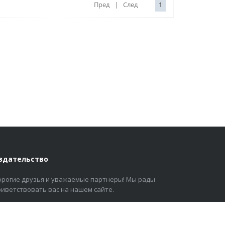
Пред
|
След
1
здательство
орогие друзья и уважаемые партнеры! Мы рады
риветствовать вас на нашем сайте.