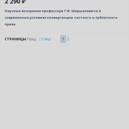
2 290 ₽
Научные воззрения профессора Г.Ф. Шершеневича в
современных условиях конвергенции частного и публичного
права
СТРАНИЦЫ:
Пред
|
След
1
2