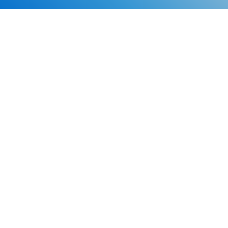
Каталог
Скидки
О нас
Новости
© 2026 Издательство «Статут»
ул. Лобачевского, 92, корп. 2
119454, г. Москва
+7 (495) 781-85-55
market@estatut.ru
Издательство