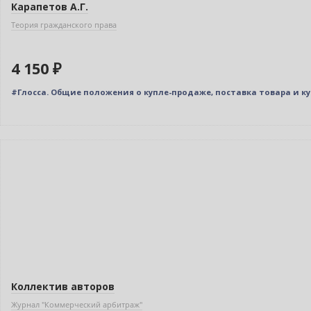
Карапетов А.Г.
Теория гражданского права
4 150 ₽
#Глосса. Общие положения о купле-продаже, поставка товара и ку
Новинка
Коллектив авторов
Журнал "Коммерческий арбитраж"