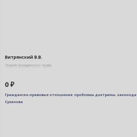
Нет в наличии
Витрянский В.В.
Теория гражданского права
0 ₽
Гражданско-правовые отношения: проблемы доктрины, законодате
Суханова