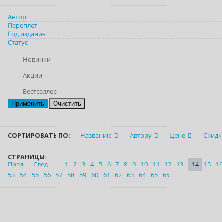
Автор
Переплет
Год издания
Статус
Новинки
Акции
Бестселлер
Очистить
СОРТИРОВАТЬ ПО:
Названию
Автору
Цене
Скидк
СТРАНИЦЫ:
Пред
|
След
1
2
3
4
5
6
7
8
9
10
11
12
13
14
15
1
53
54
55
56
57
58
59
60
61
62
63
64
65
66
Новинка