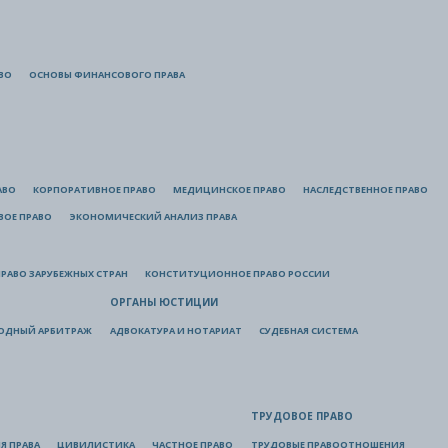
ВО
ОСНОВЫ ФИНАНСОВОГО ПРАВА
АВО
КОРПОРАТИВНОЕ ПРАВО
МЕДИЦИНСКОЕ ПРАВО
НАСЛЕДСТВЕННОЕ ПРАВО
ВОЕ ПРАВО
ЭКОНОМИЧЕСКИЙ АНАЛИЗ ПРАВА
РАВО ЗАРУБЕЖНЫХ СТРАН
КОНСТИТУЦИОННОЕ ПРАВО РОССИИ
ОРГАНЫ ЮСТИЦИИ
ОДНЫЙ АРБИТРАЖ
АДВОКАТУРА И НОТАРИАТ
СУДЕБНАЯ СИСТЕМА
ТРУДОВОЕ ПРАВО
Я ПРАВА
ЦИВИЛИСТИКА
ЧАСТНОЕ ПРАВО
ТРУДОВЫЕ ПРАВООТНОШЕНИЯ