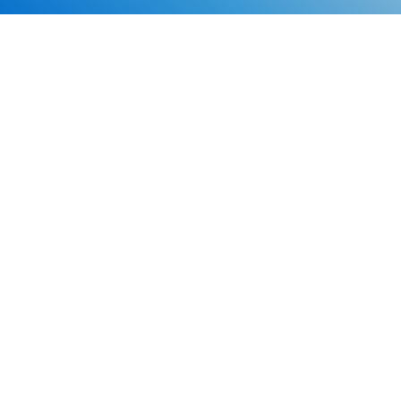
Каталог
Скидки
О нас
Новости
© 2026 Издательство «Статут»
ул. Лобачевского, 92, корп. 2
119454, г. Москва
+7 (495) 781-85-55
market@estatut.ru
Издательство