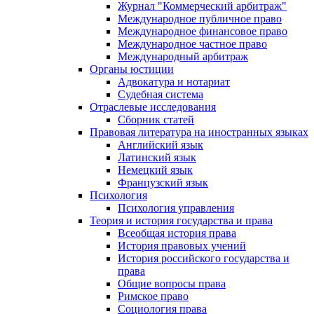
Журнал "Коммерческий арбитраж"
Международное публичное право
Международное финансовое право
Международное частное право
Международный арбитраж
Органы юстиции
Адвокатура и нотариат
Судебная система
Отраслевые исследования
Сборник статей
Правовая литература на иностранных языках
Английский язык
Латинский язык
Немецкий язык
Французский язык
Психология
Психология управления
Теория и история государства и права
Всеобщая история права
История правовых учений
История российского государства и
права
Общие вопросы права
Римское право
Социология права