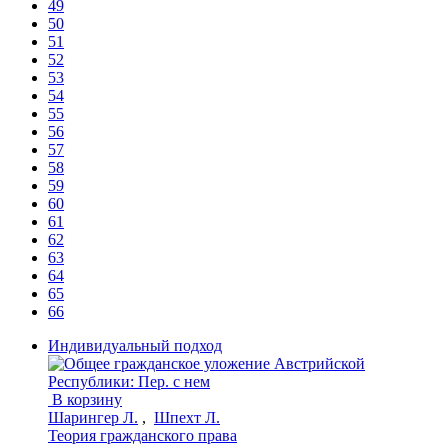
49
50
51
52
53
54
55
56
57
58
59
60
61
62
63
64
65
66
Индивидуальный подход
В корзину
Шарингер Л.
,
Шпехт Л.
Теория гражданского права