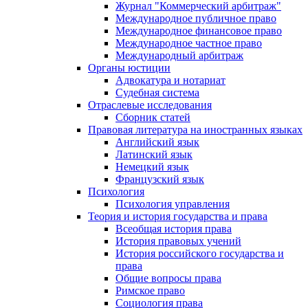
Журнал "Коммерческий арбитраж"
Международное публичное право
Международное финансовое право
Международное частное право
Международный арбитраж
Органы юстиции
Адвокатура и нотариат
Судебная система
Отраслевые исследования
Сборник статей
Правовая литература на иностранных языках
Английский язык
Латинский язык
Немецкий язык
Французский язык
Психология
Психология управления
Теория и история государства и права
Всеобщая история права
История правовых учений
История российского государства и
права
Общие вопросы права
Римское право
Социология права