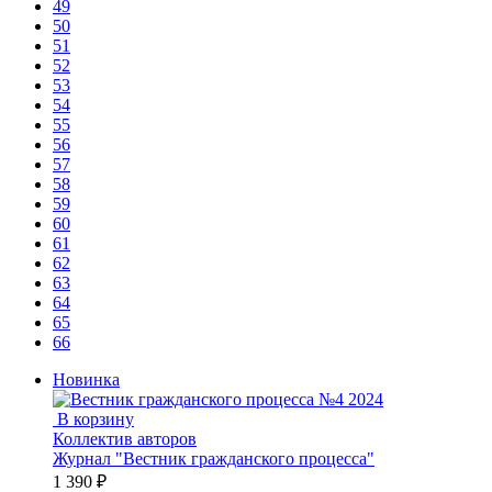
49
50
51
52
53
54
55
56
57
58
59
60
61
62
63
64
65
66
Новинка
В корзину
Коллектив авторов
Журнал "Вестник гражданского процесса"
1 390 ₽