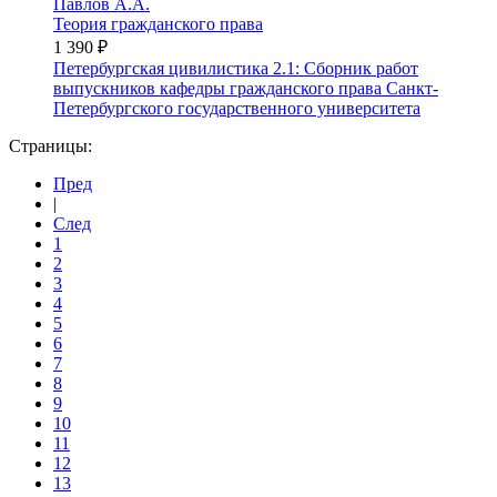
Павлов А.А.
Теория гражданского права
1 390 ₽
Петербургская цивилистика 2.1: Сборник работ
выпускников кафедры гражданского права Санкт-
Петербургского государственного университета
Страницы:
Пред
|
След
1
2
3
4
5
6
7
8
9
10
11
12
13