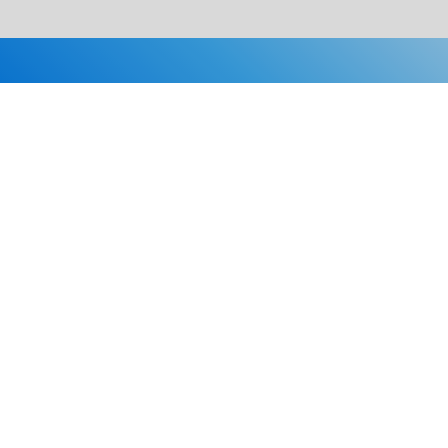
Каталог
Скидки
О нас
Новости
© 2026 Издательство «Статут»
ул. Лобачевского, 92, корп. 2
119454, г. Москва
+7 (495) 781-85-55