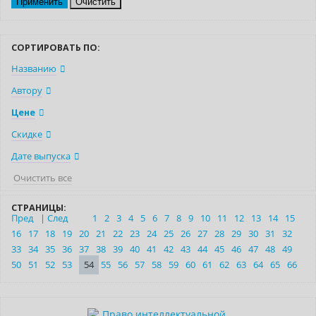
Очистить
СОРТИРОВАТЬ ПО:
Названию
Автору
Цене
Скидке
Дате выпуска
Очистить все
СТРАНИЦЫ:
Пред
|
След
1
2
3
4
5
6
7
8
9
10
11
12
13
14
15
16
17
18
19
20
21
22
23
24
25
26
27
28
29
30
31
32
33
34
35
36
37
38
39
40
41
42
43
44
45
46
47
48
49
50
51
52
53
54
55
56
57
58
59
60
61
62
63
64
65
66
Бестселлер