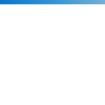
Каталог
Скидки
О нас
Новости
© 2026 Издательство «Статут»
ул. Лобачевского, 92, корп. 2
119454, г. Москва
+7 (495) 781-85-55
market@estatut.ru
Издательство