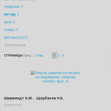
Названию
Автору
Цене
Скидке
Дате выпуска
Очистить все
СТРАНИЦЫ:
Пред
|
След
1
2
3
Новинка
Нет в наличии
Индивидуальный подход
Ширвиндт А.М.
,
Щербаков Н.Б.
Цивилистика