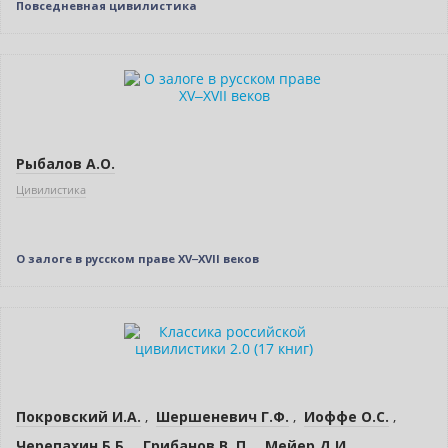
Повседневная цивилистика
Новинка
Нет в наличии
Рыбалов А.О.
Цивилистика
О залоге в русском праве XV‒XVII веков
Новинка
Нет в наличии
Покровский И.А.
,
Шершеневич Г.Ф.
,
Иоффе О.С.
,
Черепахин Б.Б.
,
Грибанов В. П.
,
Мейер Д.И.