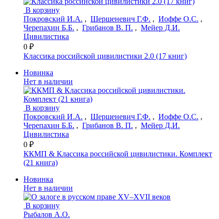
В корзину
Покровский И.А.
,
Шершеневич Г.Ф.
,
Иоффе О.С.
,
Черепахин Б.Б.
,
Грибанов В. П.
,
Мейер Д.И.
Цивилистика
0 ₽
Классика российской цивилистики 2.0 (17 книг)
Новинка
Нет в наличии
В корзину
Покровский И.А.
,
Шершеневич Г.Ф.
,
Иоффе О.С.
,
Черепахин Б.Б.
,
Грибанов В. П.
,
Мейер Д.И.
Цивилистика
0 ₽
ККМП & Классика российской цивилистики. Комплект
(21 книга)
Новинка
Нет в наличии
В корзину
Рыбалов А.О.