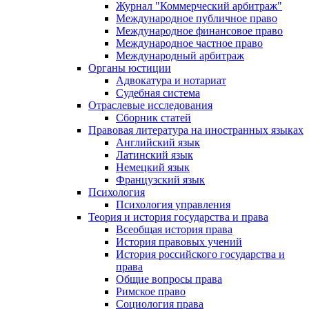
Журнал "Коммерческий арбитраж"
Международное публичное право
Международное финансовое право
Международное частное право
Международный арбитраж
Органы юстиции
Адвокатура и нотариат
Судебная система
Отраслевые исследования
Сборник статей
Правовая литература на иностранных языках
Английский язык
Латинский язык
Немецкий язык
Французский язык
Психология
Психология управления
Теория и история государства и права
Всеобщая история права
История правовых учений
История российского государства и
права
Общие вопросы права
Римское право
Социология права