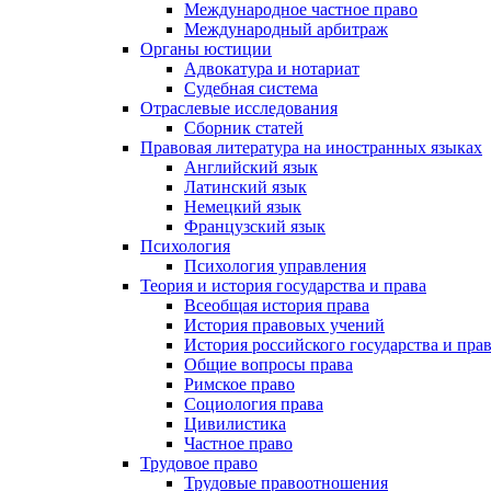
Международное частное право
Международный арбитраж
Органы юстиции
Адвокатура и нотариат
Судебная система
Отраслевые исследования
Сборник статей
Правовая литература на иностранных языках
Английский язык
Латинский язык
Немецкий язык
Французский язык
Психология
Психология управления
Теория и история государства и права
Всеобщая история права
История правовых учений
История российского государства и пра
Общие вопросы права
Римское право
Социология права
Цивилистика
Частное право
Трудовое право
Трудовые правоотношения