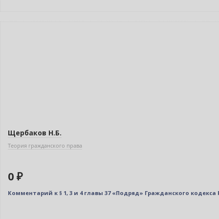
Бестселлер
Нет в наличии
Щербаков Н.Б.
Теория гражданского права
0 ₽
Комментарий к § 1, 3 и 4 главы 37 «Подряд» Гражданского кодекс