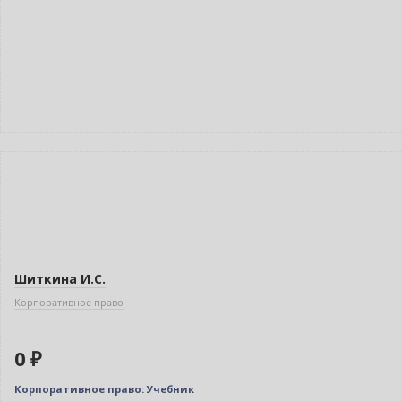
Новинка
Бестселлер
Нет в наличии
Шиткина И.С.
Корпоративное право
0 ₽
Корпоративное право: Учебник