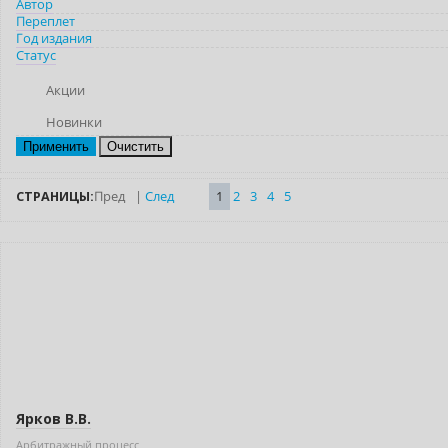
Автор
Переплет
Год издания
Статус
Акции
Новинки
Очистить
СТРАНИЦЫ:
Пред
|
След
1
2
3
4
5
Новинка
Бестселлер
Нет в наличии
Ярков В.В.
Арбитражный процесс