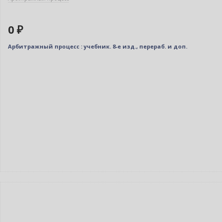
0 ₽
Арбитражный процесс : учебник. 8-е изд., перераб. и доп.
Новинка
Бестселлер