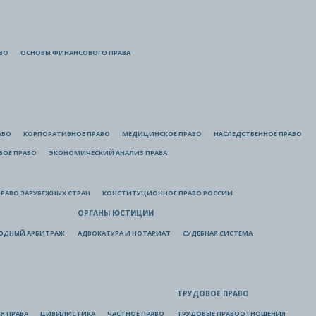
ВО
ОСНОВЫ ФИНАНСОВОГО ПРАВА
АВО
КОРПОРАТИВНОЕ ПРАВО
МЕДИЦИНСКОЕ ПРАВО
НАСЛЕДСТВЕННОЕ ПРАВО
ВОЕ ПРАВО
ЭКОНОМИЧЕСКИЙ АНАЛИЗ ПРАВА
РАВО ЗАРУБЕЖНЫХ СТРАН
КОНСТИТУЦИОННОЕ ПРАВО РОССИИ
ОРГАНЫ ЮСТИЦИИ
ОДНЫЙ АРБИТРАЖ
АДВОКАТУРА И НОТАРИАТ
СУДЕБНАЯ СИСТЕМА
ТРУДОВОЕ ПРАВО
Я ПРАВА
ЦИВИЛИСТИКА
ЧАСТНОЕ ПРАВО
ТРУДОВЫЕ ПРАВООТНОШЕНИЯ