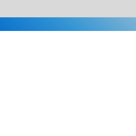
Каталог
Скидки
О нас
Новости
© 2026 Издательство «Статут»
ул. Лобачевского, 92, корп. 2
119454, г. Москва
+7 (495) 781-85-55