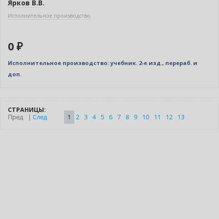
Ярков В.В.
Исполнительное производство
0 ₽
Исполнительное производство: учебник. 2-е изд., перераб. и
доп.
СТРАНИЦЫ:
Пред
|
След
1
2
3
4
5
6
7
8
9
10
11
12
13