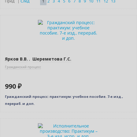
Пред
|
След
1
2
3
4
5
6
7
8
9
10
11
12
13
Новинка
Ярков В.В.
,
Шереметова Г.С.
Гражданский процесс
990 ₽
Гражданский процесс: практикум: учебное пособие. 7-е изд.,
перераб. и доп.
Нет в наличии