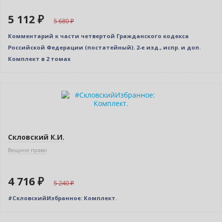
5 112 ₽
5 680
Комментарий к части четвертой Гражданского кодекса
Российской Федерации (постатейный). 2-е изд., испр. и доп.
Комплект в 2 томах
–10% (скидка 524 ₽)
Новинка
Скловский К.И.
Вещное право
4 716 ₽
5 240
#СкловскийИзбранное: Комплект.