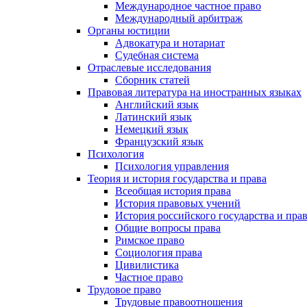
Международное частное право
Международный арбитраж
Органы юстиции
Адвокатура и нотариат
Судебная система
Отраслевые исследования
Сборник статей
Правовая литература на иностранных языках
Английский язык
Латинский язык
Немецкий язык
Французский язык
Психология
Психология управления
Теория и история государства и права
Всеобщая история права
История правовых учений
История российского государства и пра
Общие вопросы права
Римское право
Социология права
Цивилистика
Частное право
Трудовое право
Трудовые правоотношения