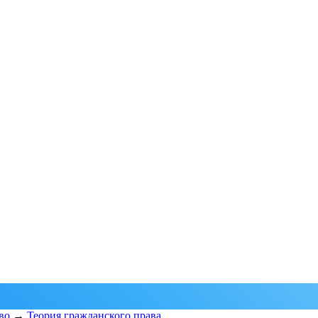
во
→
Теория гражданского права