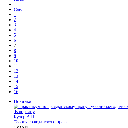
|
След
1
2
3
4
5
6
7
8
9
10
11
12
13
14
15
16
Новинка
В корзину
Кучер А.Н.
Теория гражданского права
1 950 ₽