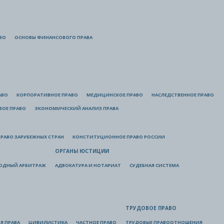
ВО
ОСНОВЫ ФИНАНСОВОГО ПРАВА
АВО
КОРПОРАТИВНОЕ ПРАВО
МЕДИЦИНСКОЕ ПРАВО
НАСЛЕДСТВЕННОЕ ПРАВО
ВОЕ ПРАВО
ЭКОНОМИЧЕСКИЙ АНАЛИЗ ПРАВА
РАВО ЗАРУБЕЖНЫХ СТРАН
КОНСТИТУЦИОННОЕ ПРАВО РОССИИ
ОРГАНЫ ЮСТИЦИИ
ОДНЫЙ АРБИТРАЖ
АДВОКАТУРА И НОТАРИАТ
СУДЕБНАЯ СИСТЕМА
ТРУДОВОЕ ПРАВО
Я ПРАВА
ЦИВИЛИСТИКА
ЧАСТНОЕ ПРАВО
ТРУДОВЫЕ ПРАВООТНОШЕНИЯ