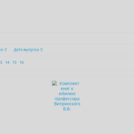
ке
Дате выпуска
3
14
15
16