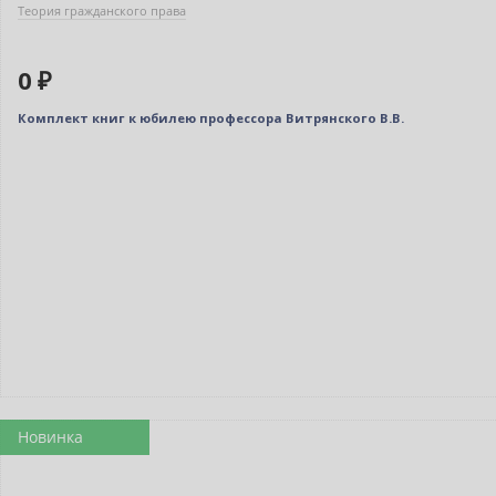
Теория гражданского права
0 ₽
Комплект книг к юбилею профессора Витрянского В.В.
Новинка
Нет в наличии