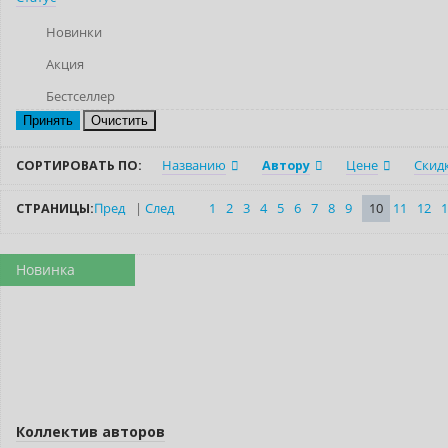
Новинки
Акция
Бестселлер
Очистить
СОРТИРОВАТЬ ПО:
Названию
Автору
Цене
Скид
СТРАНИЦЫ:
Пред
|
След
1
2
3
4
5
6
7
8
9
10
11
12
1
Новинка
Нет в наличии
Коллектив авторов