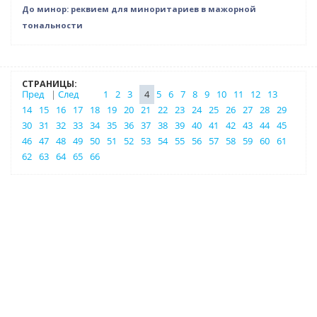
До минор: реквием для миноритариев в мажорной
тональности
СТРАНИЦЫ:
Пред
|
След
1
2
3
4
5
6
7
8
9
10
11
12
13
14
15
16
17
18
19
20
21
22
23
24
25
26
27
28
29
30
31
32
33
34
35
36
37
38
39
40
41
42
43
44
45
46
47
48
49
50
51
52
53
54
55
56
57
58
59
60
61
62
63
64
65
66