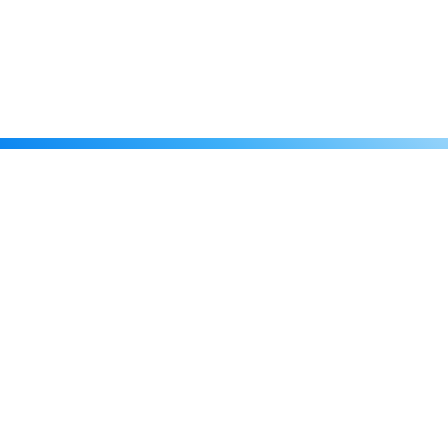
Каталог
Скидки
О нас
Новости
© 2026 Издательство «Статут»
ул. Лобачевского, 92, корп. 2