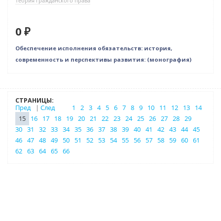
Теория гражданского права
0 ₽
Обеспечение исполнения обязательств: история,
современность и перспективы развития: (монография)
СТРАНИЦЫ:
Пред
|
След
1
2
3
4
5
6
7
8
9
10
11
12
13
14
15
16
17
18
19
20
21
22
23
24
25
26
27
28
29
30
31
32
33
34
35
36
37
38
39
40
41
42
43
44
45
46
47
48
49
50
51
52
53
54
55
56
57
58
59
60
61
62
63
64
65
66