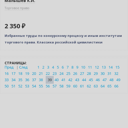
Малышев К.И.
Торговое право
2 350 ₽
Избранные труды по конкурсному процессу и иным институтам
торгового права. Классика российской цивилистики
СТРАНИЦЫ:
Пред
|
След
1
2
3
4
5
6
7
8
9
10
11
12
13
14
15
16
17
18
19
20
21
22
23
24
25
26
27
28
29
30
31
32
33
34
35
36
37
38
39
40
41
42
43
44
45
46
47
48
49
50
51
52
53
54
55
56
57
58
59
60
61
62
63
64
65
66