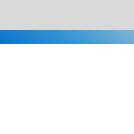
Каталог
Скидки
О нас
Новости
© 2026 Издательство «Статут»
ул. Лобачевского, 92, корп. 2
119454, г. Москва