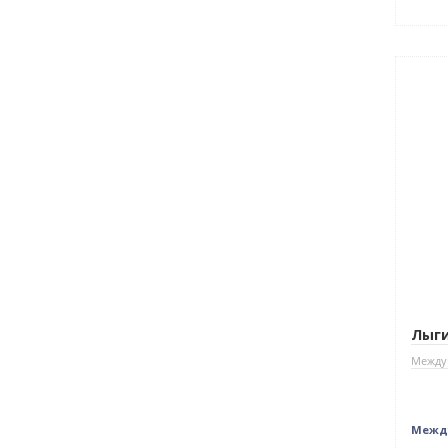
Нет 
Лыги
Между
Межд