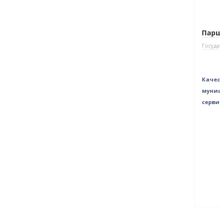
Парш
Госуда
Качес
муниц
серви