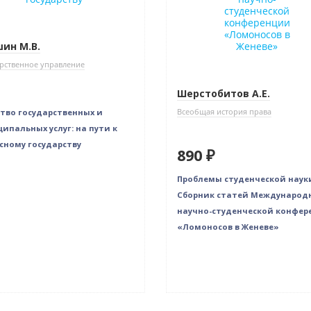
ин М.В.
рственное управление
Шерстобитов А.Е.
Всеобщая история права
тво государственных и
ипальных услуг: на пути к
сному государству
890 ₽
Проблемы студенческой наук
Сборник статей Международ
научно-студенческой конфер
«Ломоносов в Женеве»