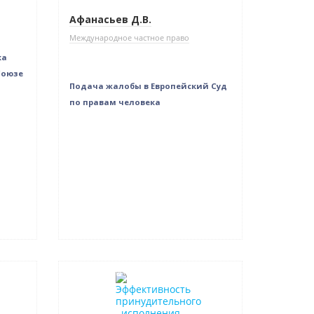
Афанасьев Д.В.
Международное частное право
ка
Союзе
Подача жалобы в Европейский Суд
по правам человека
Нет в наличии