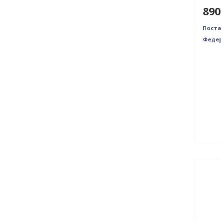
890
Пост
Федер
Нет 