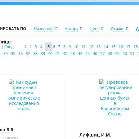
ИРОВАТЬ ПО:
Названию
Автору
Цене
Скидке
Д
НИЦЫ:
|
След
1
2
3
4
5
6
7
8
9
10
11
12
13
14
15
16
17
18
3
34
35
36
37
38
39
40
41
42
43
44
45
46
47
48
49
50
51
в наличии
Нет в наличии
ов В.В.
Лифшиц И.М.
ая система