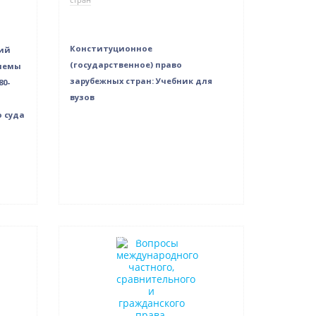
Конституционное
ий
(государственное) право
блемы
зарубежных стран: Учебник для
80-
вузов
 суда
Нет в наличии