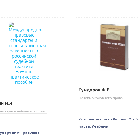
в наличии
Нет в наличии
Сундуров Ф.Р.
Основы уголовного права
н Н.Я
народное публичное право
Уголовное право России. Осо
часть: Учебник
ународно-правовые