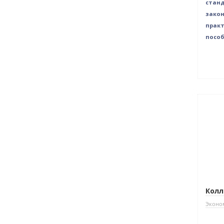
стан
закон
практ
посо
Колл
Эконом