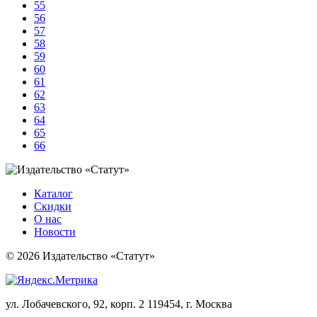
55
56
57
58
59
60
61
62
63
64
65
66
Каталог
Скидки
О нас
Новости
© 2026 Издательство «Статут»
ул. Лобачевского, 92, корп. 2
119454, г. Москва