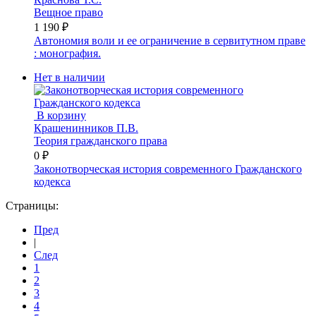
Вещное право
1 190 ₽
Автономия воли и ее ограничение в сервитутном праве
: монография.
Нет в наличии
В корзину
Крашенинников П.В.
Теория гражданского права
0 ₽
Законотворческая история современного Гражданского
кодекса
Страницы:
Пред
|
След
1
2
3
4