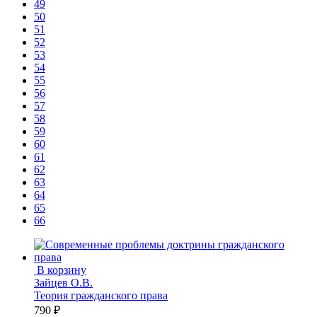
49
50
51
52
53
54
55
56
57
58
59
60
61
62
63
64
65
66
В корзину
Зайцев О.В.
Теория гражданского права
790 ₽