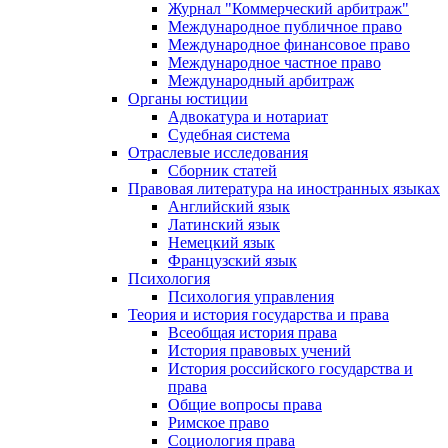
Журнал "Коммерческий арбитраж"
Международное публичное право
Международное финансовое право
Международное частное право
Международный арбитраж
Органы юстиции
Адвокатура и нотариат
Судебная система
Отраслевые исследования
Сборник статей
Правовая литература на иностранных языках
Английский язык
Латинский язык
Немецкий язык
Французский язык
Психология
Психология управления
Теория и история государства и права
Всеобщая история права
История правовых учений
История российского государства и
права
Общие вопросы права
Римское право
Социология права