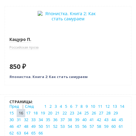
Кацуро П.
Российская проза
850 ₽
Японистка. Книга 2: Как стать самураем
СТРАНИЦЫ:
Пред
|
След
1
2
3
4
5
6
7
8
9
10
11
12
13
14
15
16
17
18
19
20
21
22
23
24
25
26
27
28
29
30
31
32
33
34
35
36
37
38
39
40
41
42
43
44
45
46
47
48
49
50
51
52
53
54
55
56
57
58
59
60
61
62
63
64
65
66