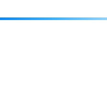
Каталог
Скидки
О нас
Новости
© 2026 Издательство «Статут»
ул. Лобачевского, 92, корп. 2
119454, г. Москва
+7 (495) 781-85-55