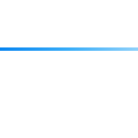
Каталог
Скидки
О нас
Новости
© 2026 Издательство «Статут»
ул. Лобачевского, 92, корп. 2