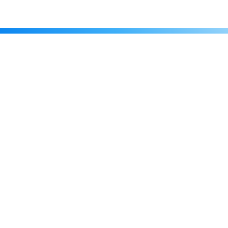
Каталог
Скидки
О нас
Новости
© 2026 Издательство «Статут»
ул. Лобачевского, 92, корп. 2
119454, г. Москва
+7 (495) 781-85-55