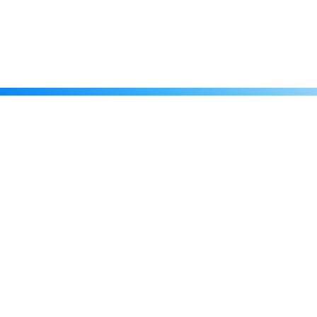
Каталог
Скидки
О нас
Новости
© 2026 Издательство «Статут»
ул. Лобачевского, 92, корп. 2