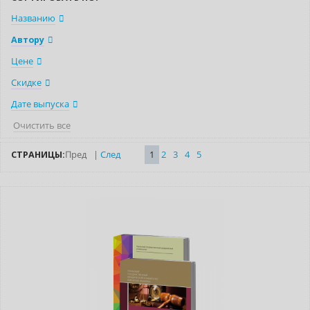
Названию
Автору
Цене
Скидке
Дате выпуска
Очистить все
СТРАНИЦЫ:
Пред
|
След
1
2
3
4
5
–10% (скидка 304 ₽)
Новинка
Новое издание