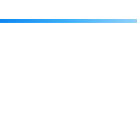
Каталог
Скидки
О нас
Новости
© 2026 Издательство «Статут»
ул. Лобачевского, 92, корп. 2
119454, г. Москва
+7 (495) 781-85-55