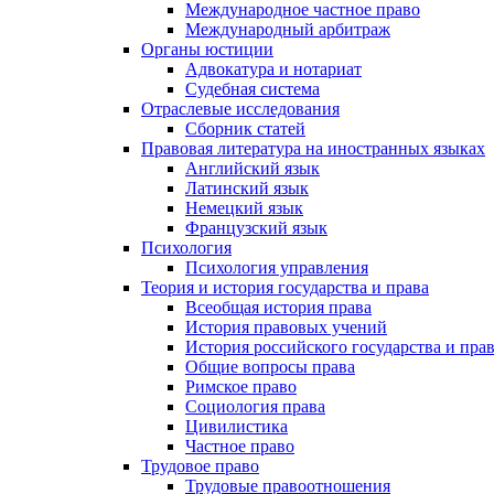
Международное частное право
Международный арбитраж
Органы юстиции
Адвокатура и нотариат
Судебная система
Отраслевые исследования
Сборник статей
Правовая литература на иностранных языках
Английский язык
Латинский язык
Немецкий язык
Французский язык
Психология
Психология управления
Теория и история государства и права
Всеобщая история права
История правовых учений
История российского государства и пра
Общие вопросы права
Римское право
Социология права
Цивилистика
Частное право
Трудовое право
Трудовые правоотношения