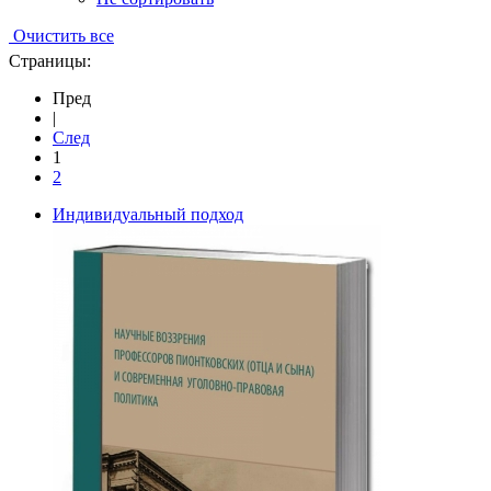
Очистить все
Страницы:
Пред
|
След
1
2
Индивидуальный подход