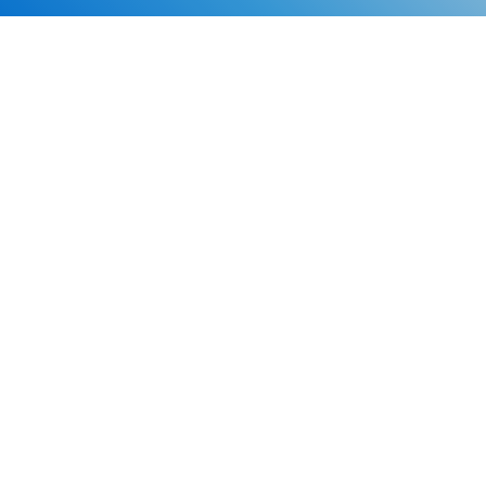
Каталог
Скидки
О нас
Новости
© 2026 Издательство «Статут»
ул. Лобачевского, 92, корп. 2
119454, г. Москва
+7 (495) 781-85-55
market@estatut.ru
Издательство
Дорогие друзья и уважаемые партнеры! Мы рады