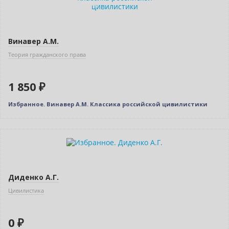
Индивидуальный подход
Винавер А.М.
Теория гражданского права
1 850 ₽
Избранное. Винавер А.М. Классика российской цивилистики
Новинка
Нет в наличии
Диденко А.Г.
Цивилистика
0 ₽