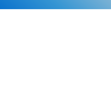
Каталог
Скидки
О нас
Новости
© 2026 Издательство «Статут»
ул. Лобачевского, 92, корп. 2
119454, г. Москва
+7 (495) 781-85-55
market@estatut.ru
Издательство