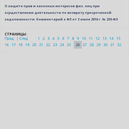
О защите прав и законных интересов физ. лиц при
осуществлении деятельности по возврату просроченной
задолженности: Комментарий к ФЗ от 3 июля 2016 г. № 230-ФЗ
СТРАНИЦЫ:
Пред
|
След
1
2
3
4
5
6
7
8
9
10
11
12
13
14
15
16
17
18
19
20
21
22
23
24
25
26
27
28
29
30
31
32