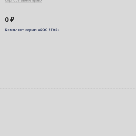
Корпоративное право
0 ₽
Комплект серии «SOCIETAS»
Нет в наличии
Индивидуальный подход