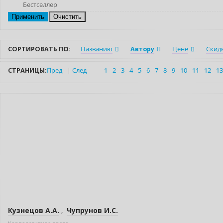
Бестселлер
Очистить
СОРТИРОВАТЬ ПО:
Названию
Автору
Цене
Скид
СТРАНИЦЫ:
Пред
|
След
1
2
3
4
5
6
7
8
9
10
11
12
13
Новинка
Нет в наличии
Кузнецов А.А.
,
Чупрунов И.С.