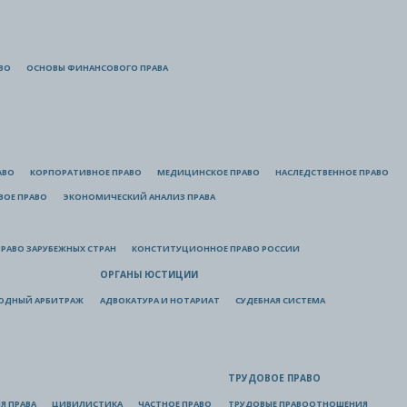
ВО
ОСНОВЫ ФИНАНСОВОГО ПРАВА
АВО
КОРПОРАТИВНОЕ ПРАВО
МЕДИЦИНСКОЕ ПРАВО
НАСЛЕДСТВЕННОЕ ПРАВО
ВОЕ ПРАВО
ЭКОНОМИЧЕСКИЙ АНАЛИЗ ПРАВА
РАВО ЗАРУБЕЖНЫХ СТРАН
КОНСТИТУЦИОННОЕ ПРАВО РОССИИ
ОРГАНЫ ЮСТИЦИИ
ОДНЫЙ АРБИТРАЖ
АДВОКАТУРА И НОТАРИАТ
СУДЕБНАЯ СИСТЕМА
ТРУДОВОЕ ПРАВО
Я ПРАВА
ЦИВИЛИСТИКА
ЧАСТНОЕ ПРАВО
ТРУДОВЫЕ ПРАВООТНОШЕНИЯ