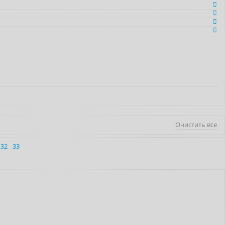
Очистить все
32
33