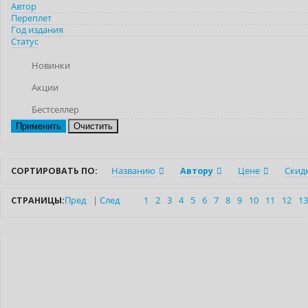
Автор
Переплет
Год издания
Статус
Новинки
Акции
Бестселлер
Очистить
СОРТИРОВАТЬ ПО:
Названию
Автору
Цене
Скид
СТРАНИЦЫ:
Пред
|
След
1
2
3
4
5
6
7
8
9
10
11
12
13
Бестселлер
Индивидуальный подход