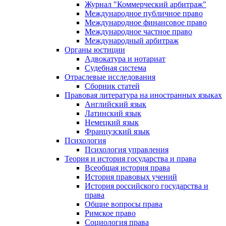
Журнал "Коммерческий арбитраж"
Международное публичное право
Международное финансовое право
Международное частное право
Международный арбитраж
Органы юстиции
Адвокатура и нотариат
Судебная система
Отраслевые исследования
Сборник статей
Правовая литература на иностранных языках
Английский язык
Латинский язык
Немецкий язык
Французский язык
Психология
Психология управления
Теория и история государства и права
Всеобщая история права
История правовых учений
История российского государства и
права
Общие вопросы права
Римское право
Социология права