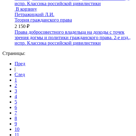
В корзину
Петражицкий Л.И.
Теория гражданского права
2 150 ₽
Права добросовестного владельца на доходы с точек
зрения догмы и политики гражданского права. 2-е изд.,
испр. Классика российской цивилистики
Страницы:
Пред
|
След
1
2
3
4
5
6
7
8
9
10
11