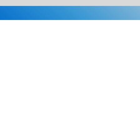
Каталог
Скидки
О нас
Новости
© 2026 Издательство «Статут»
ул. Лобачевского, 92, корп. 2
119454, г. Москва
+7 (495) 781-85-55
market@estatut.ru