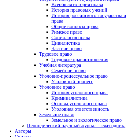
Всеобщая история права
История правовых учений
История российского государства и
права
Общие вопросы права
Римское право
Социология права
Цивилистика
Частное право
Трудовое право
Трудовые правоотношения
Учебная литература
Семейное право
Уголовно-процессуальное право
Уголовный процесс
Уголовное право
История уголовного права
Криминалистика
Основы уголовного права
Уголовная ответственность
Земельное право
Земельное и экологическое право
Периодический научный журнал – ежегодник.
Авторы
Скидки