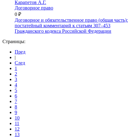
Карапетов А.Г.
Договорное право
0 ₽
Договорное и обязательственное право (общая часть):
постатейный комментарий к статьям 307–453
Гражданского кодекса Российской Федерации
Страницы:
Пред
|
След
1
2
3
4
5
6
7
8
9
10
11
12
13