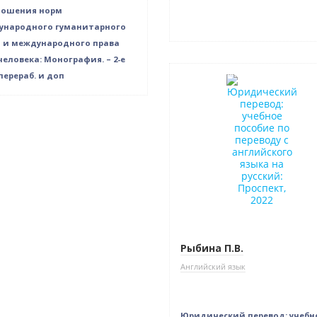
ношения норм
ународного гуманитарного
 и международного права
человека: Монография. – 2-е
Нет в наличии
 перераб. и доп
Рыбина П.В.
Английский язык
Юридический перевод: учебн