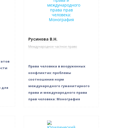
Русинова В.Н.
Международное частное право
татов
Права человека в вооруженных
ости
конфликтах: проблемы
соотношения норм
международного гуманитарного
е для
права и международного права
прав человека: Монография
Нет в наличии