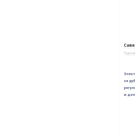
Саве
Торгов
Элект
за ру
регул
и доп