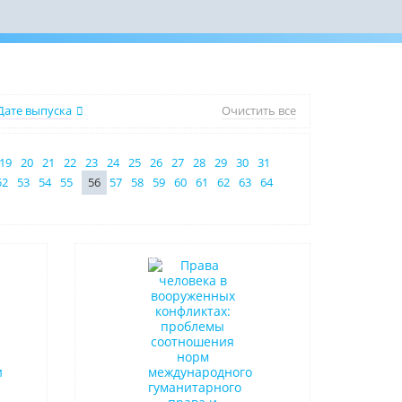
Дате выпуска
Очистить все
19
20
21
22
23
24
25
26
27
28
29
30
31
52
53
54
55
56
57
58
59
60
61
62
63
64
Нет в наличии