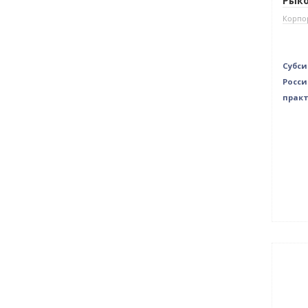
Рыко
Корпо
Субси
Росси
практ
Бест
Нет 