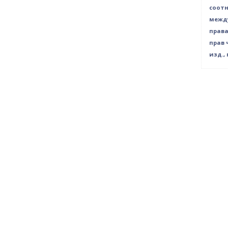
соот
межд
права
прав 
изд.,