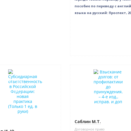
пособие по переводу с англи
языка на русский: Проспект, 2
нка
Нет в наличии
в наличии
е издание
Саблин М.Т.
Договорное право