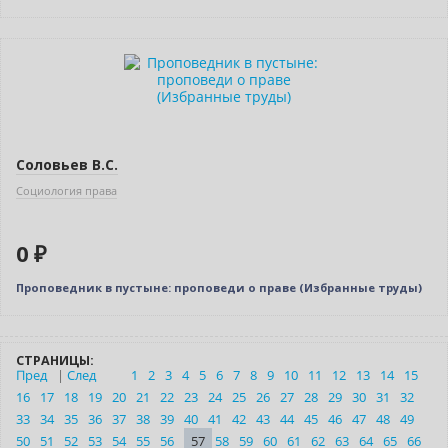
Нет в наличии
Соловьев В.С.
Социология права
0 ₽
Проповедник в пустыне: проповеди о праве (Избранные труды)
СТРАНИЦЫ:
Пред
|
След
1
2
3
4
5
6
7
8
9
10
11
12
13
14
15
16
17
18
19
20
21
22
23
24
25
26
27
28
29
30
31
32
33
34
35
36
37
38
39
40
41
42
43
44
45
46
47
48
49
50
51
52
53
54
55
56
57
58
59
60
61
62
63
64
65
66