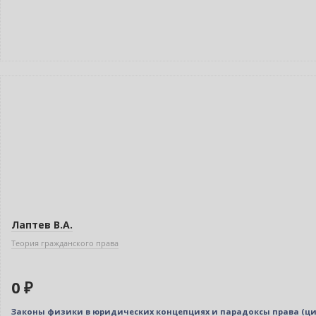
Новинка
Нет в наличии
Лаптев В.А.
Теория гражданского права
0 ₽
Законы физики в юридических концепциях и парадоксы права (ц