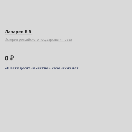
Лазарев В.В.
История российского государства и права
0 ₽
«Шестидесятничество» казанских лет