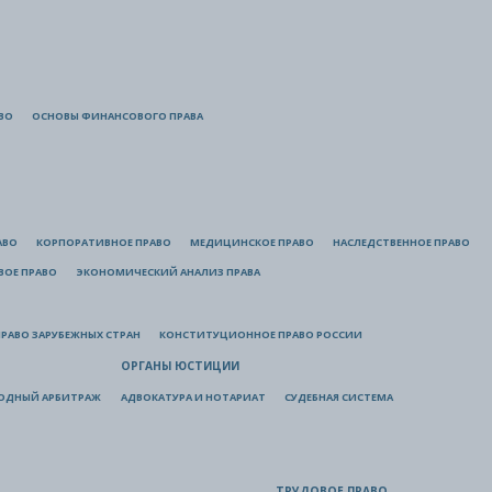
ВО
ОСНОВЫ ФИНАНСОВОГО ПРАВА
АВО
КОРПОРАТИВНОЕ ПРАВО
МЕДИЦИНСКОЕ ПРАВО
НАСЛЕДСТВЕННОЕ ПРАВО
ВОЕ ПРАВО
ЭКОНОМИЧЕСКИЙ АНАЛИЗ ПРАВА
РАВО ЗАРУБЕЖНЫХ СТРАН
КОНСТИТУЦИОННОЕ ПРАВО РОССИИ
ОРГАНЫ ЮСТИЦИИ
ОДНЫЙ АРБИТРАЖ
АДВОКАТУРА И НОТАРИАТ
СУДЕБНАЯ СИСТЕМА
ТРУДОВОЕ ПРАВО