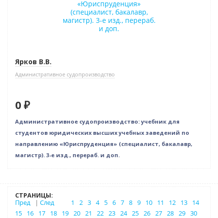
Ярков В.В.
Административное судопроизводство
0 ₽
Административное судопроизводство: учебник для
студентов юридических высших учебных заведений по
направлению «Юриспруденция» (специалист, бакалавр,
магистр). 3-е изд., перераб. и доп.
СТРАНИЦЫ:
Пред
|
След
1
2
3
4
5
6
7
8
9
10
11
12
13
14
15
16
17
18
19
20
21
22
23
24
25
26
27
28
29
30