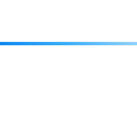
Каталог
Скидки
О нас
Новости
© 2026 Издательство «Статут»
ул. Лобачевского, 92, корп. 2