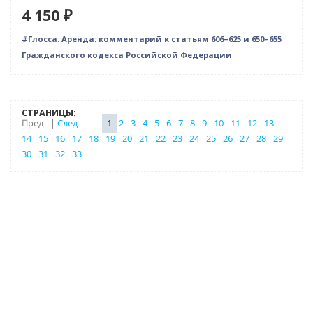
4 150 ₽
#Глосса. Аренда: комментарий к статьям 606–625 и 650–655
Гражданского кодекса Российской Федерации
СТРАНИЦЫ:
Пред
|
След
1
2
3
4
5
6
7
8
9
10
11
12
13
14
15
16
17
18
19
20
21
22
23
24
25
26
27
28
29
30
31
32
33