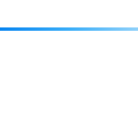
Каталог
Скидки
О нас
Новости
© 2026 Издательство «Статут»
ул. Лобачевского, 92, корп. 2
119454, г. Москва