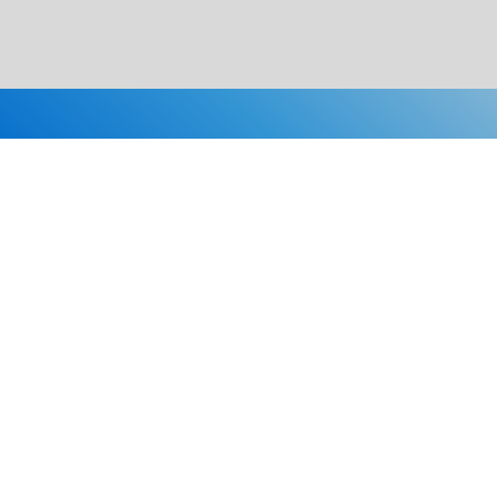
Каталог
Скидки
О нас
Новости
© 2026 Издательство «Статут»
ул. Лобачевского, 92, корп. 2
119454, г. Москва
+7 (495) 781-85-55