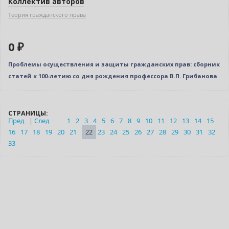
Коллектив авторов
Теория гражданского права
0 ₽
Проблемы осуществления и защиты гражданских прав: сборник
статей к 100-летию со дня рождения профессора В.П. Грибанова
СТРАНИЦЫ:
Пред
|
След
1
2
3
4
5
6
7
8
9
10
11
12
13
14
15
16
17
18
19
20
21
22
23
24
25
26
27
28
29
30
31
32
33