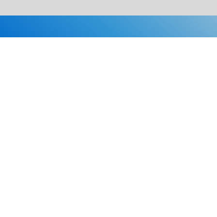
Каталог
Скидки
О нас
Новости
© 2026 Издательство «Статут»
ул. Лобачевского, 92, корп. 2
119454, г. Москва
+7 (495) 781-85-55
market@estatut.ru