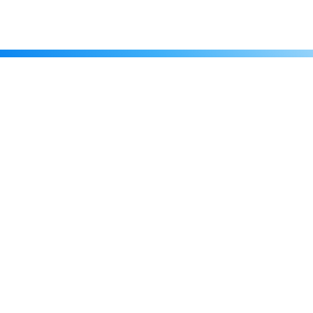
Каталог
Скидки
О нас
Новости
© 2026 Издательство «Статут»
ул. Лобачевского, 92, корп. 2
119454, г. Москва
+7 (495) 781-85-55