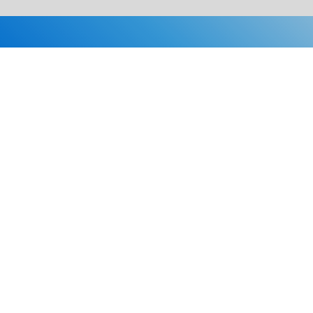
Каталог
Скидки
О нас
Новости
© 2026 Издательство «Статут»
ул. Лобачевского, 92, корп. 2
119454, г. Москва
+7 (495) 781-85-55
market@estatut.ru