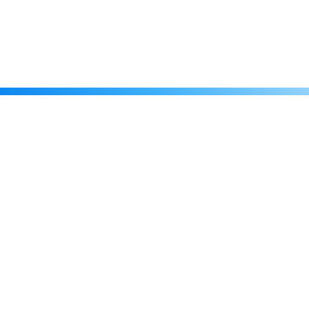
Каталог
Скидки
О нас
Новости
© 2026 Издательство «Статут»
ул. Лобачевского, 92, корп. 2
119454, г. Москва