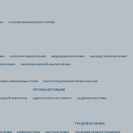
ВО
ОСНОВЫ ФИНАНСОВОГО ПРАВА
АВО
КОРПОРАТИВНОЕ ПРАВО
МЕДИЦИНСКОЕ ПРАВО
НАСЛЕДСТВЕННОЕ ПРАВО
ВОЕ ПРАВО
ЭКОНОМИЧЕСКИЙ АНАЛИЗ ПРАВА
РАВО ЗАРУБЕЖНЫХ СТРАН
КОНСТИТУЦИОННОЕ ПРАВО РОССИИ
ОРГАНЫ ЮСТИЦИИ
ОДНЫЙ АРБИТРАЖ
АДВОКАТУРА И НОТАРИАТ
СУДЕБНАЯ СИСТЕМА
ТРУДОВОЕ ПРАВО
Я ПРАВА
ЦИВИЛИСТИКА
ЧАСТНОЕ ПРАВО
ТРУДОВЫЕ ПРАВООТНОШЕНИЯ