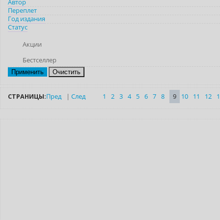
Автор
Переплет
Год издания
Статус
Акции
Бестселлер
Очистить
СТРАНИЦЫ:
Пред
|
След
1
2
3
4
5
6
7
8
9
10
11
12
1
Новинка